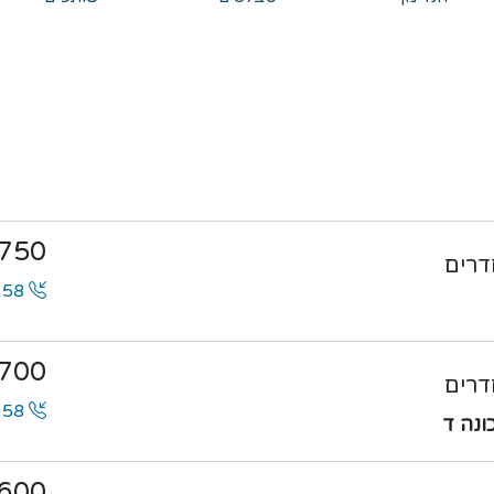
750
0546100158
700
0546100158
600