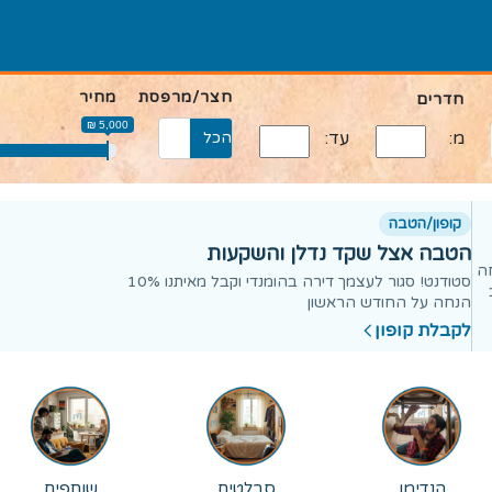
חצר/מרפסת
מחיר
חדרים
5,000 ₪
מ:
עד:
הכל
יש
קופון/הטבה
הטבה אצל שקד נדלן והשקעות
וד קופון - 10% הנחה
סטודנט! סגור לעצמך דירה בהומנדי וקבל מאיתנו 10%
הנחה על החודש הראשון
לקבלת קופון
הנדימן
סבלטים
שותפים