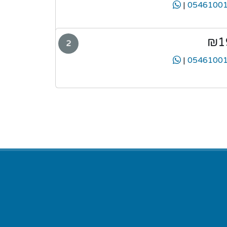
|
₪1
2
|