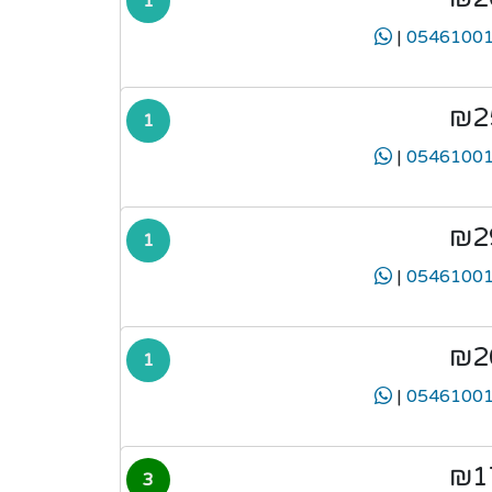
1
|
₪2
1
|
₪2
1
|
₪2
1
|
₪1
3