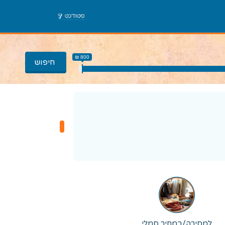
800 ₪
חיפוש
למסירה/במחיר סמלי