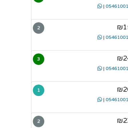
|
₪1
2
|
₪2
3
|
₪2
1
|
₪2
2