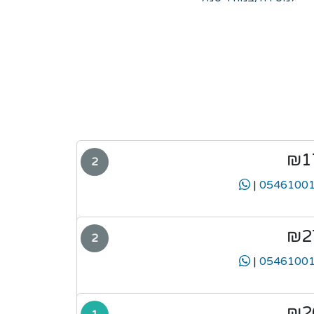
₪1
2
|
₪2
2
|
₪2