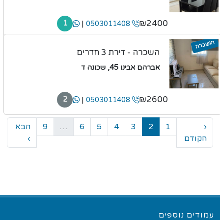
₪2400
|
1
0503011408
הושכרה
השכרה - דירת 3 חדרים
אברהם אבינו 45, שכונה ד
₪2600
|
2
0503011408
‹
1
2
3
4
5
6
…
9
הבא
הקודם
›
עמודים נוספים