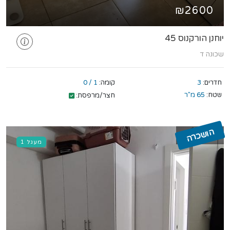
₪2600
יוחנן הורקנוס 45
שכונה ד
חדרים:
3
קומה:
1 / 0
שטח:
65 מ"ר
חצר/מרפסת:
הושכרה
מעגל 1