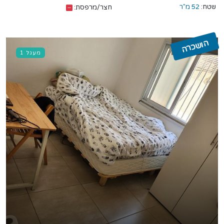
שטח:
52 מ"ר
חצר/מרפסת:
הושכרה
מעגל 1