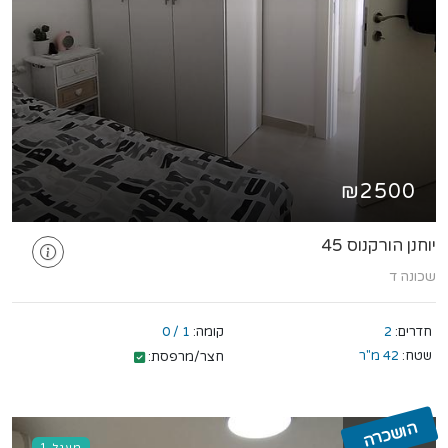
₪2500
יוחנן הורקנוס 45
שכונה ד
חדרים:
2
קומה:
1 / 0
שטח:
42 מ"ר
חצר/מרפסת:
הושכרה
מעגל 1