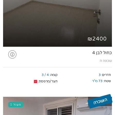
₪2400
כחול לבן 4
שכונה ה
חדרים:
3
קומה:
4 / 3
שטח:
73 מ"ר
חצר/מרפסת:
הושכרה
מעגל 1