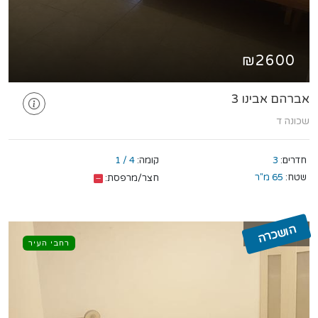
₪2600
אברהם אבינו 3
שכונה ד
חדרים:
3
קומה:
4 / 1
שטח:
65 מ"ר
חצר/מרפסת:
הושכרה
רחבי העיר