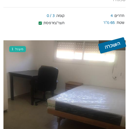
שכונה ד
חדרים:
4
קומה:
3 / 0
שטח:
65 מ"ר
חצר/מרפסת:
הושכרה
מעגל 1