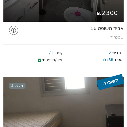
₪2300
אביה השופט 16
שכונה ד
חדרים:
2
קומה:
1 / 1
שטח:
38 מ"ר
חצר/מרפסת:
הושכרה
מעגל 2