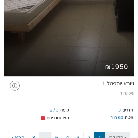
₪1950
גיורא יוספטל 1
שכונה ד
חדרים:
3
קומה:
3 / 2
שטח:
60 מ"ר
חצר/מרפסת:
‹ הקודם
1
2
3
4
5
…
8
הבא ›