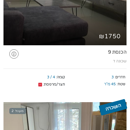
₪1750
הכנסת 9
שכונה ד
חדרים:
3
קומה:
4 / 3
שטח:
45 מ"ר
חצר/מרפסת:
הושכרה
מעגל 2