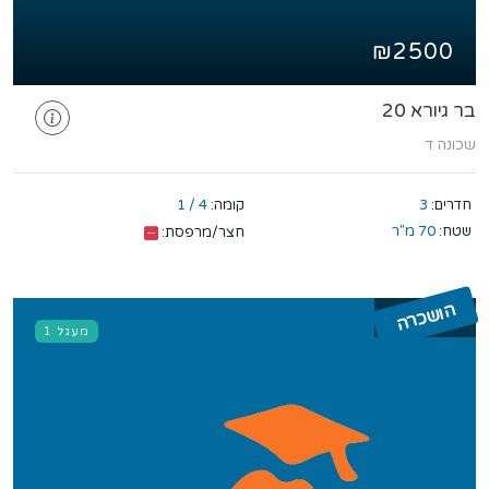
₪2500
בר גיורא 20
שכונה ד
חדרים:
3
קומה:
4 / 1
שטח:
70 מ"ר
חצר/מרפסת:
הושכרה
מעגל 1