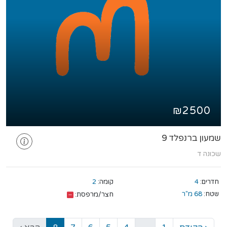
₪2500
שמעון ברנפלד 9
שכונה ד
חדרים:
4
קומה:
2
שטח:
68 מ"ר
חצר/מרפסת: