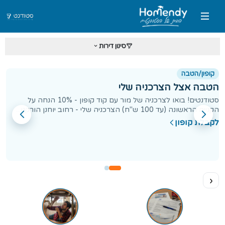
סינון דירות
קופון/הטבה
הטבה אצל שקד נדלן והשקעות
סטודנט! סגור לעצמך דירה בהומנדי וקבל מאיתנו 10% הנחה על
החודש הראשון
לקבלת קופון
‹