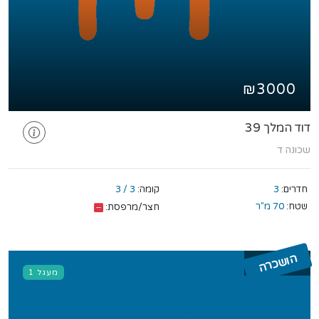
₪3000
דוד המלך 39
שכונה ד
חדרים:
3
קומה:
3 / 3
שטח:
70 מ"ר
חצר/מרפסת:
הושכרה
מעגל 1