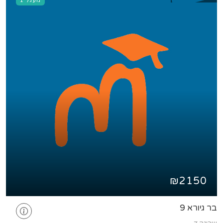
מעגל 1
₪2150
בר גיורא 9