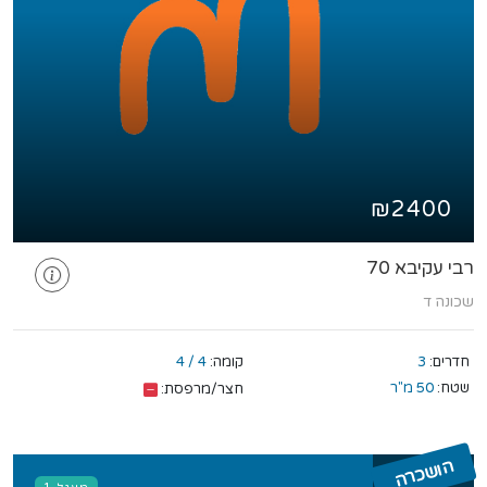
₪2400
רבי עקיבא 70
שכונה ד
חדרים:
3
קומה:
4 / 4
שטח:
50 מ"ר
חצר/מרפסת:
הושכרה