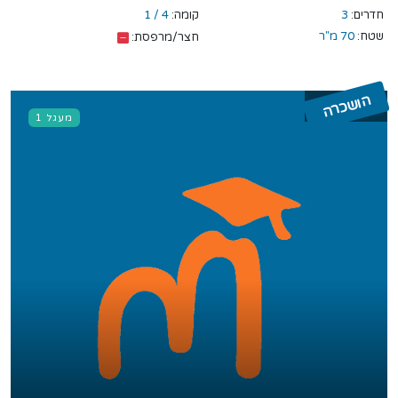
חדרים:
3
קומה:
4 / 1
שטח:
70 מ"ר
חצר/מרפסת:
הושכרה
מעגל 1