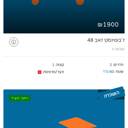
₪1900
ז'בוטינסקי זאב 48
שכונה ג
חדרים:
2
קומה:
1
שטח:
60 מ"ר
חצר/מרפסת:
הושכרה
רחבי העיר