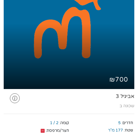
₪700
אביגיל 3
שכונה ב
חדרים:
5
קומה:
2 / 1
שטח:
177 מ"ר
חצר/מרפסת: