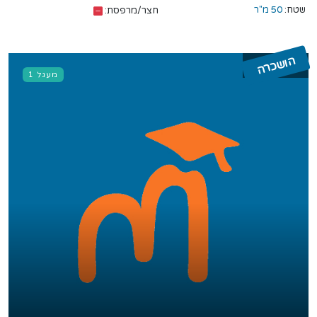
שטח:
50 מ"ר
חצר/מרפסת:
הושכרה
מעגל 1