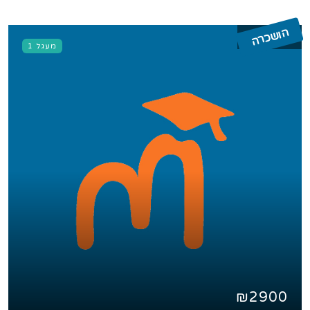
הושכרה
מעגל 1
₪2900