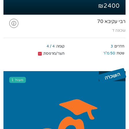
₪2400
רבי עקיבא 70
שכונה ד
חדרים:
3
קומה:
4 / 4
שטח:
50 מ"ר
חצר/מרפסת:
הושכרה
מעגל 1