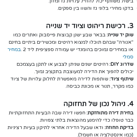
בישול משותף יכול להוזיל עלויות גז ומזון.
בדקו מחירי בלוני גז והשוו בין ספקים.
3. רכישת ריהוט וציוד יד שנייה
שוק יד שנייה:
בבאר שבע ישנן קבוצות פייסבוק ואתרים כמו
"אגורה" שבהם תוכלו למצוא רהיטים ומכשירים ביתיים בחינם
או במחירים נמוכים בהומנדי יש עמודה ספציפית ליד 2 .
במחיר
סמלי
שדרוג DIY:
רהיטים ישנים שניתן לצבוע או לתקן בעצמכם
יכולים להפוך את הדירה למעוצבת בתקציב נמוך.
שיתוף ציוד:
שותפות לדירה מאפשרת לחלוק עלויות של ציוד
כמו מקרר, תנור או מכונת כביסה.
4. ניהול נכון של תחזוקה
בחירת דירה מתוחזקת:
חפשו דירה שבה הבעיות התחזוקתיות
כבר טופלו כדי להימנע מהוצאות בלתי צפויות.
בדיקת החוזה:
ודאו שבעל הדירה אחראי לתיקון בעיות רציניות
(כמו אינסטלציה או חשמל).